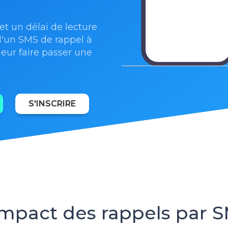
t un délai de lecture
d'un SMS de rappel à
leur faire passer une
S'INSCRIRE
impact des rappels par 