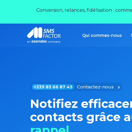
Conversion, relances, fidélisation : comm
Qui sommes-nous
Contactez-nous
+339 83 66 87 45
Notifiez efficac
contacts grâce 
rappel