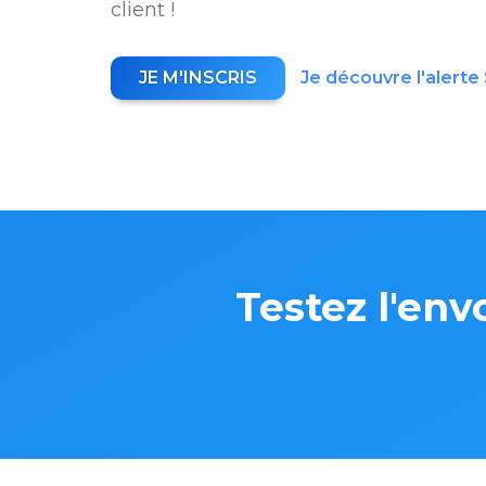
client !
JE M'INSCRIS
Je découvre l'alert
Testez l'env