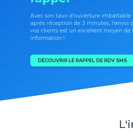
Avec son taux d'ouverture imbattable e
après réception de 3 minutes, l'envoi 
vos clients est un excellent moyen de 
information !
DÉCOUVRIR LE RAPPEL DE RDV SMS
L'