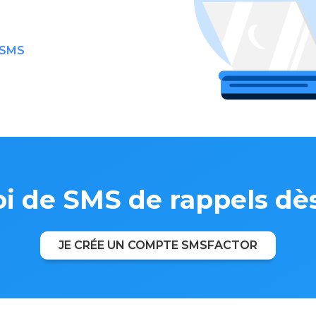
e SMS
oi de SMS de rappels dè
JE CRÉE UN COMPTE SMSFACTOR