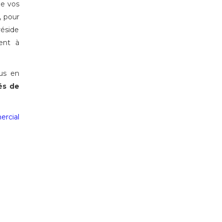
e vos
, pour
réside
ent à
us en
tés de
rcial