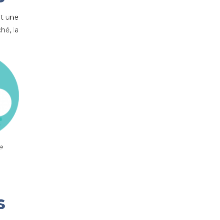
nt une
hé, la
e
s