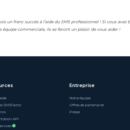
 rois un franc succès à l’aide du SMS professionnel ! Si vous avez 
e équipe commerciale, ils se feront un plaisir de vous aider !
urces
Entreprise
aide
Notre équipe
es SMSFactor
Offres de partenariat
ancs
Presse
tation API
services