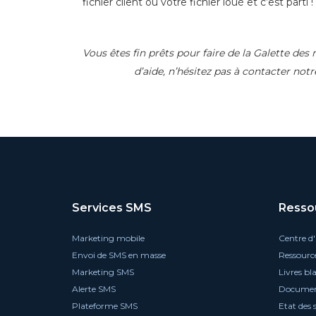
fichier client ou votre fichier loué et c’est parti !
Vous êtes fin prêts pour faire de la Galette des
d’aide, n’hésitez pas à contacter notr
Services SMS
Resso
Marketing mobile
Centre d'
Envoi de SMS en masse
Ressourc
Marketing SMS
Livres bl
Alerte SMS
Documen
Plateforme SMS
Etat des 