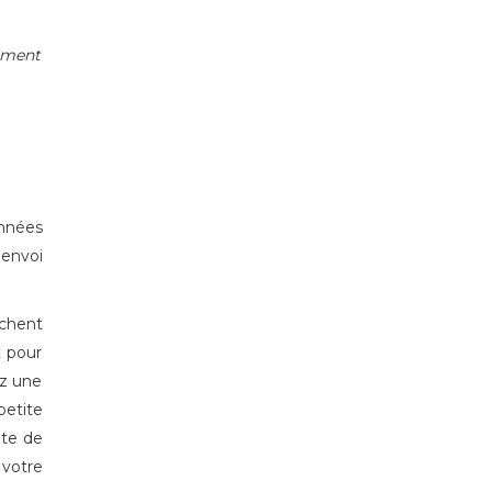
dement
onnées
'envoi
chent
t pour
ez une
petite
ate de
 votre