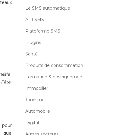
âteaux
Le SMS automatique
API SMS
Plateforme SMS
Plugins
Santé
Produits de consommation
nésie
Formation & enseignement
 Fête
Immobilier
Tourisme
Automobile
Digital
s pour
t que
Autres secteurs