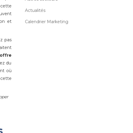
 cette
Actualités
ouvent
on et
Calendrier Marketing
ez pas
itent
offre
tez du
nt où
 cette
pper
s