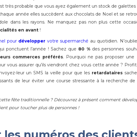
est très probable que vous ayez également un stock de galettes
aque année elles succèdent aux chocolats de Noel et se retr
ole dans les rayons. Ne manquez pas non plus cette occasi
ialités en avant
!
nel pour
développer
votre supermarché
au quotidien. N’oubli
 qui ponctuent l’année ! Sachez que
80 %
des personnes souha
leurs commerces préférés
. Pourquoi ne pas proposer une
our vous assurer qu’ils viendront chez vous cette année ? Profi
voyez-leur un SMS la veille pour que les
retardataires
sache
issants de leur éviter une course stressante à la recherche de
cette fête traditionnelle ? Découvrez à présent comment dévelo
lient pour toucher plus de personnes !
les numéros des client