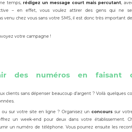
ème temps,
rédigez un message court mais percutant
, av
active – en effet, vous voulez attirer des gens qui ne ser
 venu chez vous sans votre SMS, il est donc très important d
envoyez votre campagne !
nir des numéros en faisant 
x clients sans dépenser beaucoup d’argent ? Voilà quelques co
onnées.
x ou sur votre site en ligne ? Organisez un
concours
sur vot
ffrez un week-end pour deux dans votre établissement. C
fournir un numéro de téléphone. Vous pourrez ensuite les recon