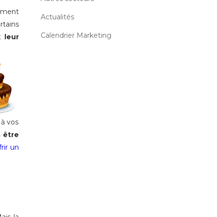
lement
Actualités
rtains
Calendrier Marketing
et
leur
 à vos
 être
frir un