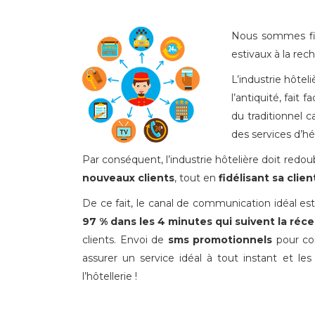
Nous sommes fin 
estivaux à la rec
L’industrie hôtel
l’antiquité, fait
du traditionnel 
des services d’
Par conséquent, l’industrie hôtelière doit redou
nouveaux clients
, tout en
fidélisant sa clie
De ce fait, le canal de communication idéal es
97 % dans les 4 minutes qui suivent la ré
clients. Envoi de
sms promotionnels
pour con
assurer un service idéal à tout instant et les
l’hôtellerie !