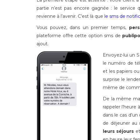
La première étape est atteinte : votre client a
partie n’est pas encore gagnée : le service q
revienne à l’avenir. C’est là que
le sms de notifi
Vous pouvez, dans un premier temps,
pers
plateforme offre cette option sms de
publip
ajout.
Envoyez-lui un SM
le numéro de télé
et les papiers ou
surprise le lend
même de commen
De la même maniè
rappeler l’heure à
dans le cas d’un
de déjeuner au r
leurs séjours
et
en heure leur fer