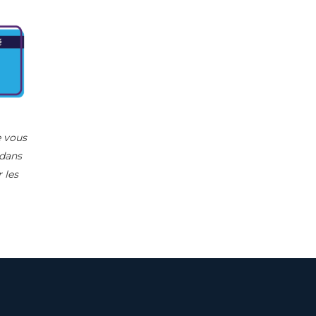
e vous
 dans
 les