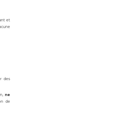
ant et
hacune
r des
on,
ne
ion de