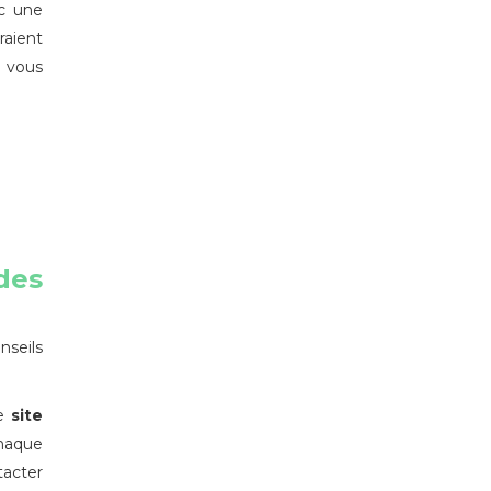
ec une
aient
e vous
des
nseils
re
site
haque
tacter