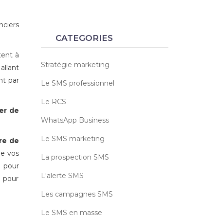
nciers
CATEGORIES
tent à
Stratégie marketing
allant
nt par
Le SMS professionnel
Le RCS
rer de
WhatsApp Business
Le SMS marketing
re de
de vos
La prospection SMS
e
pour
L'alerte SMS
t pour
Les campagnes SMS
Le SMS en masse