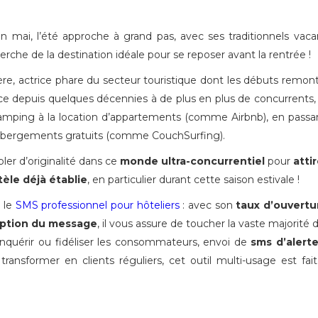
mai, l’été approche à grand pas, avec ses traditionnels vaca
herche de la destination idéale pour se reposer avant la rentrée !
ière, actrice phare du secteur touristique dont les débuts remon
 face depuis quelques décennies à de plus en plus de concurrents, 
camping à la location d’appartements (comme Airbnb), en passa
hébergements gratuits (comme CouchSurfing).
bler d’originalité dans ce
monde ultra-concurrentiel
pour
atti
ntèle déjà établie
, en particulier durant cette saison estivale !
t le
SMS professionnel pour hôteliers
: avec son
taux d’ouvertu
ception du message
, il vous assure de toucher la vaste majorité 
quérir ou fidéliser les consommateurs, envoi de
sms d’alert
 transformer en clients réguliers, cet outil multi-usage est fai