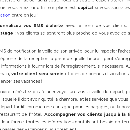
 réservé un séjour dans votre hôtel ou votre groupe hôtelier ! M
ue vous allez lui offrir sur place est
capital
si vous souhaitez
cation
entre en jeu !
onnalisez vos SMS d’alerte
avec le nom de vos clients. 
ostage
: vos clients se sentiront plus proche de vous avec ce 
S de notification la veille de son arrivée, pour lui rappeler l’adre
phone de la réception, à partir de quelle heure il peut s’enregi
 informations à fournir lors de l’enregistrement, si nécessaire. 
emain,
votre client sera serein
et dans de bonnes dispositions
cer ses vacances !
re, n’hésitez pas à lui envoyer un sms la veille du départ, po
 laquelle il doit avoir quitté la chambre, et les services que vous 
 départ tardif, comme une consigne pour les bagages, ou la possi
estaurant de l’hôtel
. Accompagner vos clients jusqu’à la f
 leur fournir toutes les informations dont ils ont besoin en te
a passer des vacances plus agréables !