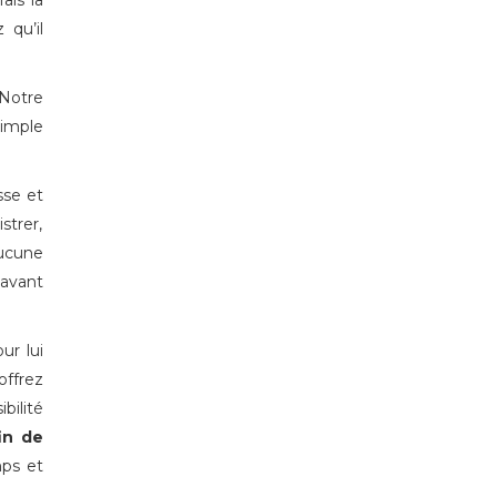
ais la
 qu’il
Notre
simple
sse et
strer,
Aucune
 avant
ur lui
offrez
bilité
in de
mps et