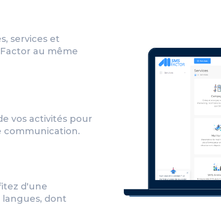
s, services et
MSFactor au même
de vos activités pour
de communication.
fitez d'une
 langues, dont