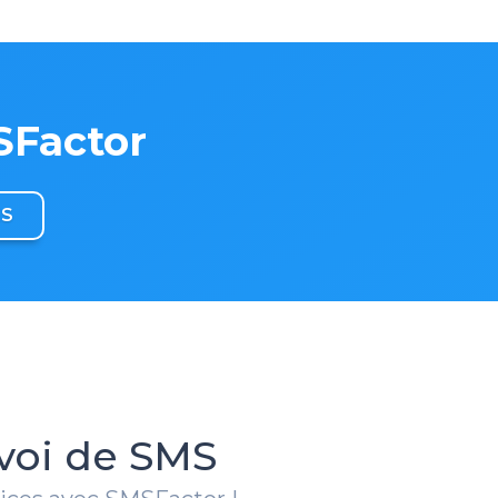
SFactor
ES
voi de SMS