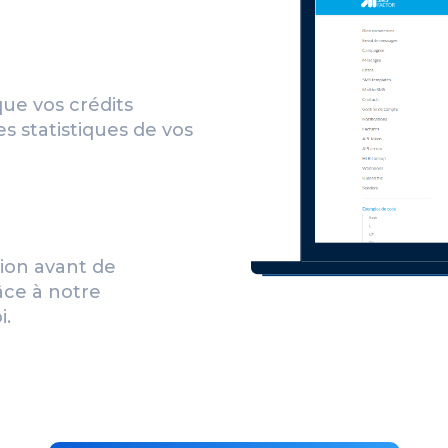
que vos crédits
es statistiques de vos
ion avant de
ce à notre
i.